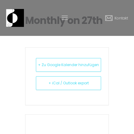
Monthly on 27th
Kontakt
+ Zu Google Kalender hinzufügen
+ iCal / Outlook export