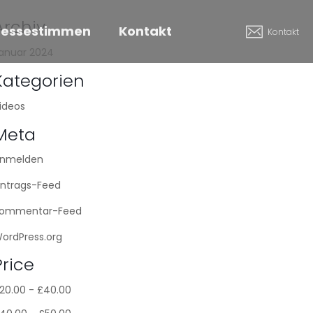
Archiv
ressestimmen
Kontakt
Kontakt
anuar 2024
Kategorien
ideos
Meta
nmelden
intrags-Feed
ommentar-Feed
ordPress.org
Price
20.00
-
£
40.00