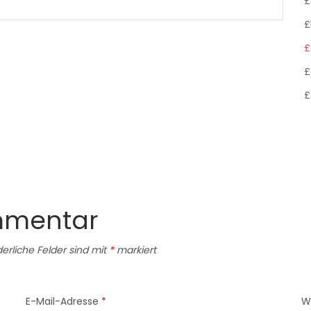
£
£
£
£
£
mmentar
derliche Felder sind mit
*
markiert
E-Mail-Adresse
*
W