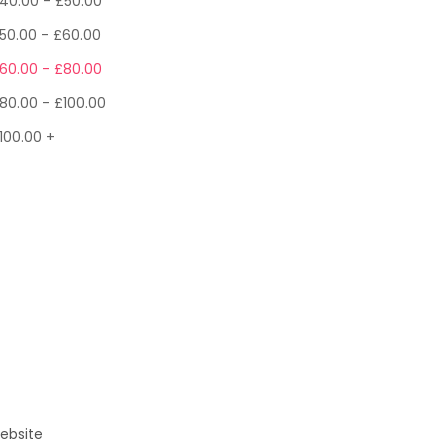
40.00
-
£
50.00
50.00
-
£
60.00
60.00
-
£
80.00
80.00
-
£
100.00
100.00
+
ebsite