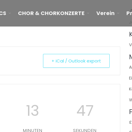
CS
CHOR & CHORKONZERTE
Verein
P
J
V
+ iCal / Outlook export
A
E
K
W
13
47
£
MINUTEN
SEKUNDEN