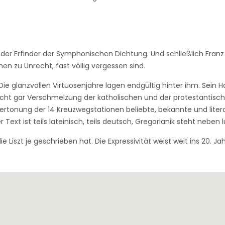
t: der Erfinder der Symphonischen Dichtung. Und schließlich Franz
n zu Unrecht, fast völlig vergessen sind.
r. Die glanzvollen Virtuosenjahre lagen endgültig hinter ihm. Sei
ht gar Verschmelzung der katholischen und der protestantischen 
 Vertonung der 14 Kreuzwegstationen beliebte, bekannte und lit
ext ist teils lateinisch, teils deutsch, Gregorianik steht neben 
 Liszt je geschrieben hat. Die Expressivität weist weit ins 20. J