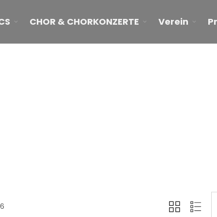
CS
CHOR & CHORKONZERTE
Verein
P
All
Home
Produkte
All
>
>
16