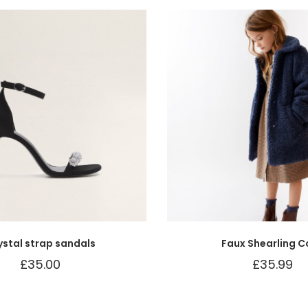
ystal strap sandals
Faux Shearling C
£
35.00
£
35.99