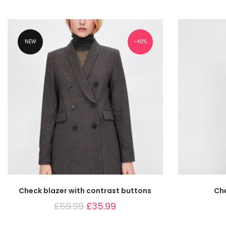
NEW
40%
Check blazer with contrast buttons
Ch
£
59.99
£
35.99