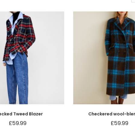
ecked Tweed Blazer
Checkered wool-ble
£
59.99
£
59.99