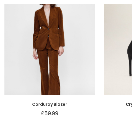
Corduroy Blazer
Cr
£
59.99