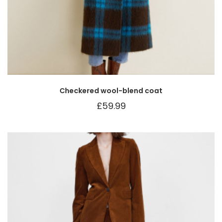
Checkered wool-blend coat
£
59.99