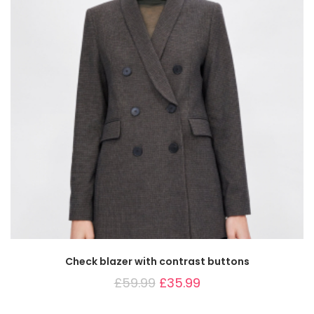
Check blazer with contrast buttons
£
59.99
£
35.99