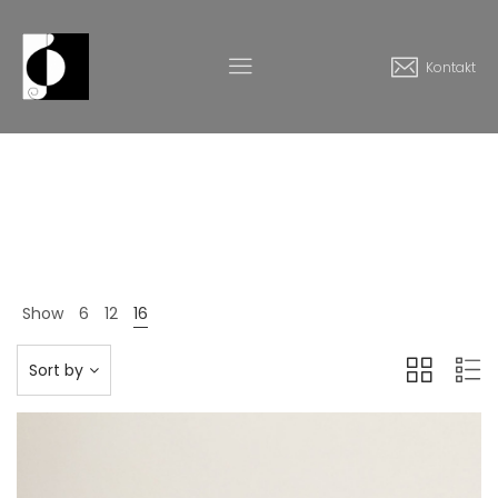
Kontakt
Furniture
Home
Produkte
Furniture
>
>
Show
6
12
16
Sort by