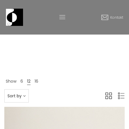
Kontakt
Shoes
Home
Produkte
Shoes
>
>
Show
6
12
16
Sort by