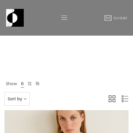
Kontakt
Dress
Home
Produkte
Dress
>
>
Show
6
12
16
Sort by