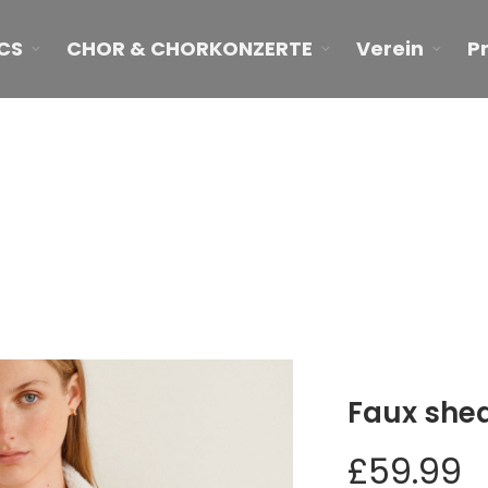
CS
CHOR & CHORKONZERTE
Verein
P
Faux shearling jacket
Faux shea
£
59.99