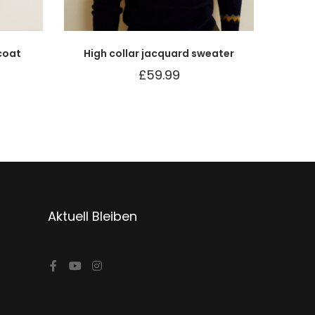
coat
High collar jacquard sweater
£
59.99
Aktuell Bleiben