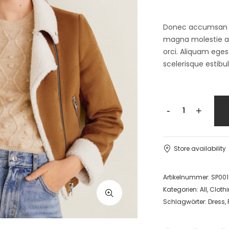
Donec accumsan auc
magna molestie a. 
orci. Aliquam egest
scelerisque estibu
-
+
Store availability
Artikelnummer:
SP001
Kategorien:
All
,
Cloth
Schlagwörter:
Dress
,