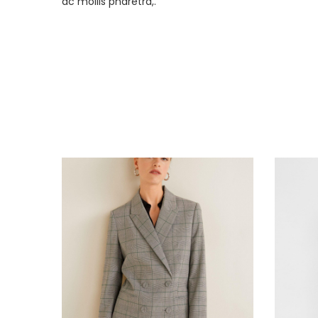
ac mollis pharetra,.