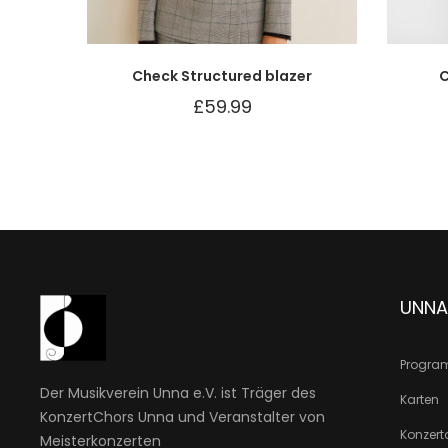
Check Structured blazer
C
£
59.99
UNNA
Progr
Der Musikverein Unna e.V. ist Träger des
Karten
KonzertChors Unna und Veranstalter von
Konzert
Meisterkonzerten