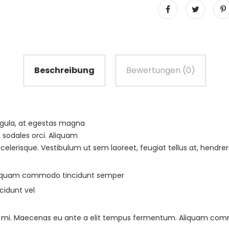
Beschreibung
Bewertungen (0)
igula, at egestas magna
, sodales orci. Aliquam
scelerisque. Vestibulum ut sem laoreet, feugiat tellus at, hendreri
liquam commodo tincidunt semper
cidunt vel
 ac mi. Maecenas eu ante a elit tempus fermentum. Aliquam co