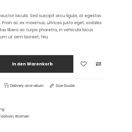
tor iaculis. Sed suscipit arcu ligula, at egestas
Proin ac ex maximus, ultrices justo eget, sodales
as libero ac turpis pharetra, in vehicula lacus
lum ut sem laoreet, feu
In den Warenkorb
Delivery and return
Size Guide
ing
Fashion
,
Women