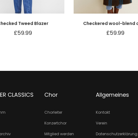
hecked Tweed Blazer
Checkered wool-blend 
£
59.99
£
59.99
ER CLASSICS
Chor
Allgemeines
amm
Chorleiter
Kontakt
Konzertchor
Verein
archiv
Mitglied werden
Datenschutzerklärung