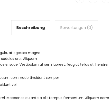
Beschreibung
Bewertungen (0)
igula, at egestas magna
, sodales orci. Aliquam
scelerisque. Vestibulum ut sem laoreet, feugiat tellus at, hendreri
liquam commodo tincidunt semper
cidunt vel
 ac mi. Maecenas eu ante a elit tempus fermentum. Aliquam co