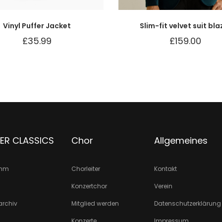
Vinyl Puffer Jacket
Slim-fit velvet suit bla
£
35.99
£
159.00
ER CLASSICS
Chor
Allgemeines
amm
Chorleiter
Kontakt
Konzertchor
Verein
archiv
Mitglied werden
Datenschutzerklärung
Konzerte
Impressum