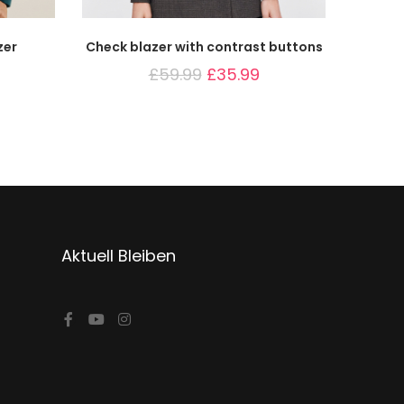
zer
Check blazer with contrast buttons
£
59.99
£
35.99
Aktuell Bleiben