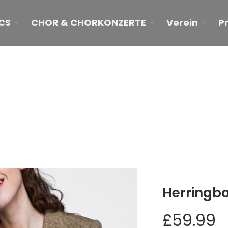
CS
CHOR & CHORKONZERTE
Verein
P
Herringbone Blazer
Herringbo
£
59.99