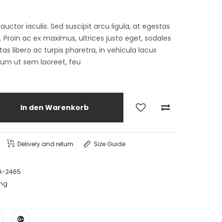
tor iaculis. Sed suscipit arcu ligula, at egestas
Proin ac ex maximus, ultrices justo eget, sodales
as libero ac turpis pharetra, in vehicula lacus
lum ut sem laoreet, feu
In den Warenkorb
Delivery and return
Size Guide
LA-2465
ing