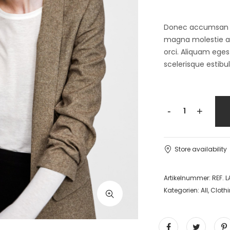
Donec accumsan auc
magna molestie a. 
orci. Aliquam egest
scelerisque estibu
-
+
Store availability
Artikelnummer:
REF. 
Kategorien:
All
,
Cloth